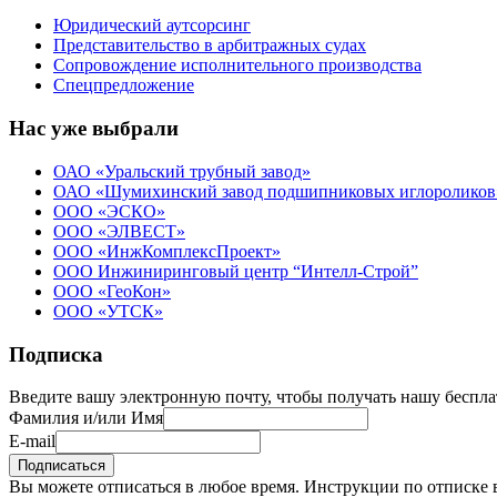
Юридический аутсорсинг
Представительство в арбитражных судах
Сопровождение исполнительного производства
Спецпредложение
Нас уже выбрали
ОАО «Уральский трубный завод»
ОАО «Шумихинский завод подшипниковых иглороликов
ООО «ЭСКО»
ООО «ЭЛВЕСТ»
ООО «ИнжКомплексПроект»
ООО Инжиниринговый центр “Интелл-Строй”
ООО «ГеоКон»
ООО «УТСК»
Подписка
Введите вашу электронную почту, чтобы получать нашу бесп
Фамилия и/или Имя
E-mail
Подписаться
Вы можете отписаться в любое время. Инструкции по отписке